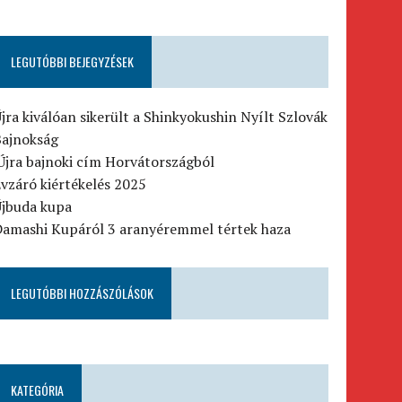
LEGUTÓBBI BEJEGYZÉSEK
jra kiválóan sikerült a Shinkyokushin Nyílt Szlovák
Bajnokság
jra bajnoki cím Horvátországból
vzáró kiértékelés 2025
Újbuda kupa
Damashi Kupáról 3 aranyéremmel tértek haza
LEGUTÓBBI HOZZÁSZÓLÁSOK
KATEGÓRIA