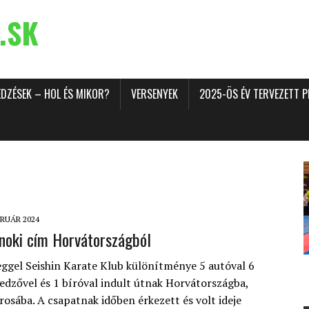
.SK
EDZÉSEK – HOL ÉS MIKOR?
VERSENYEK
2025-ÖS ÉV TERVEZETT 
BRUÁR 2024
noki cím Horvátországból
ggel Seishin Karate Klub különítménye 5 autóval 6
 edzővel és 1 bíróval indult útnak Horvátországba,
osába. A csapatnak időben érkezett és volt ideje