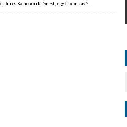
emmel
Újra kiválóan sikerült a Shinkyokushin
 a híres Samobori krémest, egy finom kávé…
Nyílt Szlovák Bajnokság
 Damashi
Idén ismét Dunaszerdahelyen rendezték meg az
versenyen
év legnagyobb Nemzetközi versenyét a Nyílt
részt.A
Szlovák Bajnokságot, ami kiválóan sikerült. A
versenyre közel …