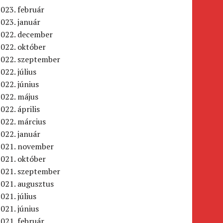
023. február
023. január
2022. december
022. október
2022. szeptember
022. július
022. június
2022. május
022. április
022. március
022. január
2021. november
021. október
2021. szeptember
2021. augusztus
021. július
021. június
021. február