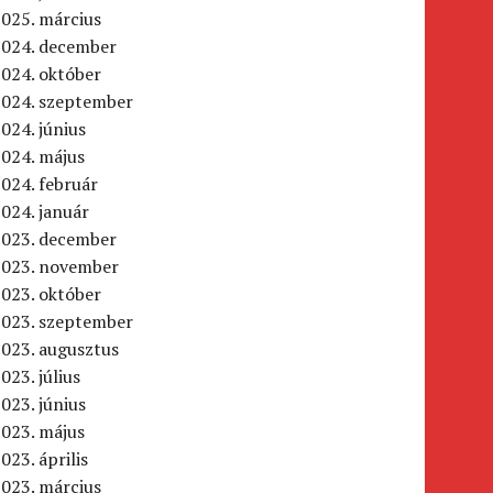
025. március
2024. december
024. október
2024. szeptember
024. június
2024. május
024. február
024. január
2023. december
2023. november
023. október
2023. szeptember
2023. augusztus
023. július
023. június
2023. május
023. április
023. március