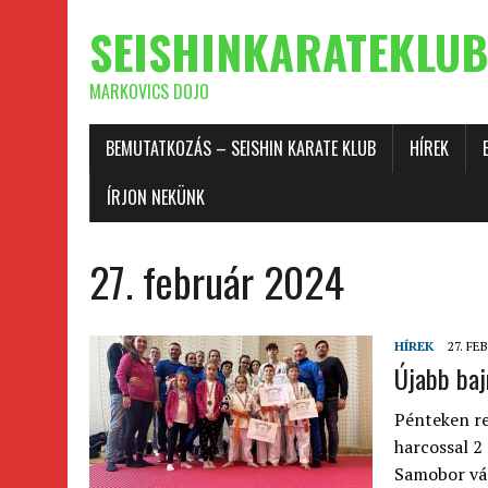
SEISHINKARATEKLUB
MARKOVICS DOJO
BEMUTATKOZÁS – SEISHIN KARATE KLUB
HÍREK
ÍRJON NEKÜNK
27. február 2024
HÍREK
27. FE
Újabb baj
Pénteken re
harcossal 2
Samobor vár