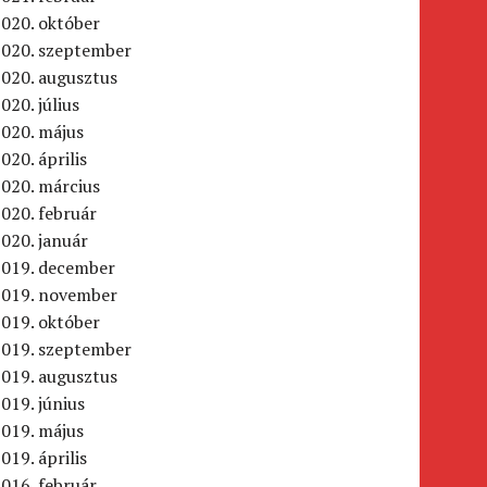
020. október
2020. szeptember
2020. augusztus
020. július
2020. május
020. április
020. március
020. február
020. január
2019. december
2019. november
019. október
2019. szeptember
2019. augusztus
019. június
2019. május
019. április
016. február