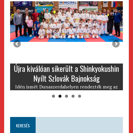
Újra kiválóan sikerült a Shinkyokushin
Nyílt Szlovák Bajnokság
kü
i
Idén ismét Dunaszerdahelyen rendezték meg az
in
en
év legnagyobb Nemzetközi versenyét a Nyílt
Szlovák Bajnokságot, ami kiválóan sikerült. A
versenyre közel …
KERESÉS