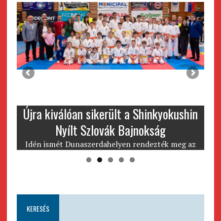
Újra kiválóan sikerült a Shinkyokushin
Nyílt Szlovák Bajnokság
kü
i
Idén ismét Dunaszerdahelyen rendezték meg az
in
en
év legnagyobb Nemzetközi versenyét a Nyílt
Szlovák Bajnokságot, ami kiválóan sikerült. A
versenyre közel …
KERESÉS